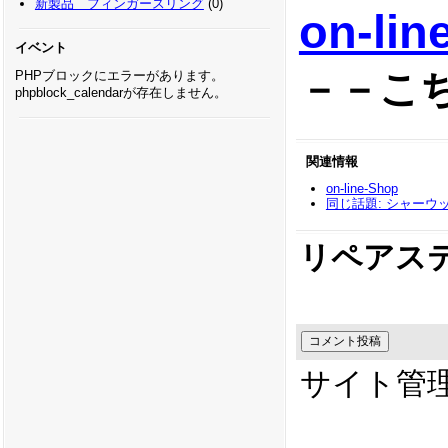
新製品 フィンガースリング
(0)
on-lin
イベント
－－こ
PHPブロックにエラーがあります。
phpblock_calendarが存在しません。
関連情報
on-line-Shop
同じ話題: シャーウ
リペアステ
サイト管