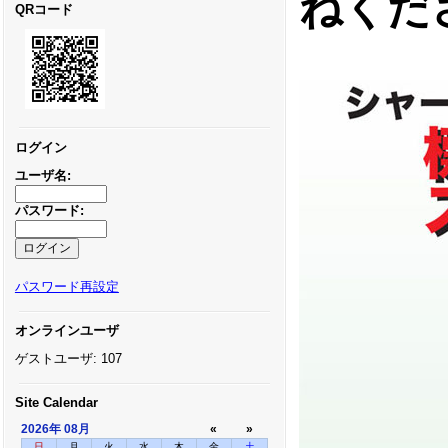
ねくだ
QRコード
ログイン
ユーザ名:
パスワード:
パスワード再設定
オンラインユーザ
ゲストユーザ: 107
Site Calendar
2026年
08月
«
»
日
月
火
水
木
金
土