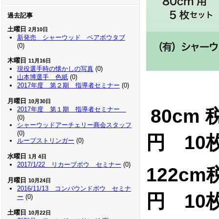
過去記事
土曜日
2月10日
新発売 シャーウッド ベアボウタブ
(0)
木曜日
11月16日
現役選手時の懐かしの写真
(0)
山本博選手 色紙
(0)
2017年度 第２期 指導者セミナー
(0)
月曜日
10月30日
2017年度 第１期 指導者セミナー
80cm
(0)
シャーウッドアーチェリー商会スタッフ
(0)
円 10
ループストリンガー
(0)
水曜日
1月 4日
2017/1/22 リカーブボウ セミナー
(0)
122cm
月曜日
10月24日
2016/11/13 コンパウンドボウ セミナ
円 10枚
ー
(0)
土曜日
10月22日