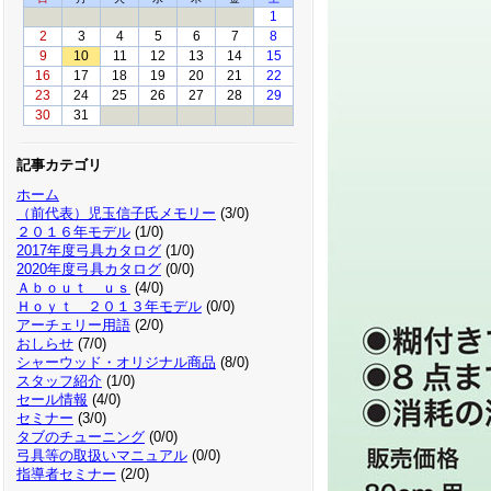
1
2
3
4
5
6
7
8
9
10
11
12
13
14
15
16
17
18
19
20
21
22
23
24
25
26
27
28
29
30
31
記事カテゴリ
ホーム
（前代表）児玉信子氏メモリー
(3/0)
２０１６年モデル
(1/0)
2017年度弓具カタログ
(1/0)
2020年度弓具カタログ
(0/0)
Ａｂｏｕｔ ｕｓ
(4/0)
Ｈｏｙｔ ２０１３年モデル
(0/0)
アーチェリー用語
(2/0)
おしらせ
(7/0)
シャーウッド・オリジナル商品
(8/0)
スタッフ紹介
(1/0)
セール情報
(4/0)
セミナー
(3/0)
タブのチューニング
(0/0)
弓具等の取扱いマニュアル
(0/0)
指導者セミナー
(2/0)