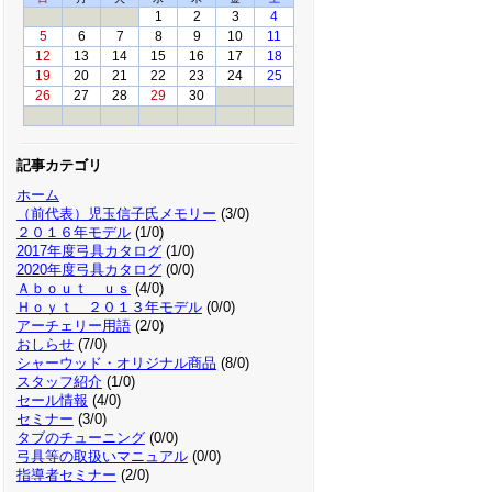
1
2
3
4
5
6
7
8
9
10
11
12
13
14
15
16
17
18
19
20
21
22
23
24
25
26
27
28
29
30
記事カテゴリ
ホーム
（前代表）児玉信子氏メモリー
(3/0)
２０１６年モデル
(1/0)
2017年度弓具カタログ
(1/0)
2020年度弓具カタログ
(0/0)
Ａｂｏｕｔ ｕｓ
(4/0)
Ｈｏｙｔ ２０１３年モデル
(0/0)
アーチェリー用語
(2/0)
おしらせ
(7/0)
シャーウッド・オリジナル商品
(8/0)
スタッフ紹介
(1/0)
セール情報
(4/0)
セミナー
(3/0)
タブのチューニング
(0/0)
弓具等の取扱いマニュアル
(0/0)
指導者セミナー
(2/0)