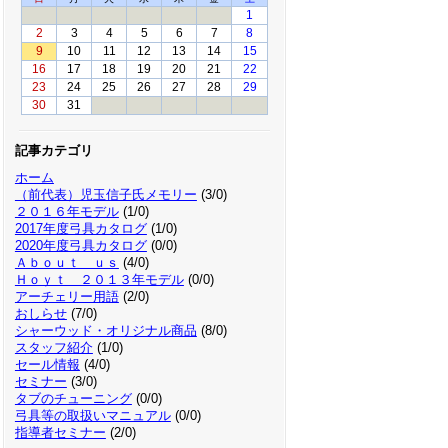
1
2
3
4
5
6
7
8
9
10
11
12
13
14
15
16
17
18
19
20
21
22
23
24
25
26
27
28
29
30
31
記事カテゴリ
ホーム
（前代表）児玉信子氏メモリー
(3/0)
２０１６年モデル
(1/0)
2017年度弓具カタログ
(1/0)
2020年度弓具カタログ
(0/0)
Ａｂｏｕｔ ｕｓ
(4/0)
Ｈｏｙｔ ２０１３年モデル
(0/0)
アーチェリー用語
(2/0)
おしらせ
(7/0)
シャーウッド・オリジナル商品
(8/0)
スタッフ紹介
(1/0)
セール情報
(4/0)
セミナー
(3/0)
タブのチューニング
(0/0)
弓具等の取扱いマニュアル
(0/0)
指導者セミナー
(2/0)