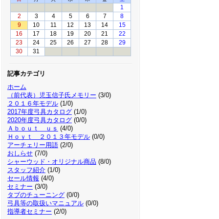
1
2
3
4
5
6
7
8
9
10
11
12
13
14
15
16
17
18
19
20
21
22
23
24
25
26
27
28
29
30
31
記事カテゴリ
ホーム
（前代表）児玉信子氏メモリー
(3/0)
２０１６年モデル
(1/0)
2017年度弓具カタログ
(1/0)
2020年度弓具カタログ
(0/0)
Ａｂｏｕｔ ｕｓ
(4/0)
Ｈｏｙｔ ２０１３年モデル
(0/0)
アーチェリー用語
(2/0)
おしらせ
(7/0)
シャーウッド・オリジナル商品
(8/0)
スタッフ紹介
(1/0)
セール情報
(4/0)
セミナー
(3/0)
タブのチューニング
(0/0)
弓具等の取扱いマニュアル
(0/0)
指導者セミナー
(2/0)