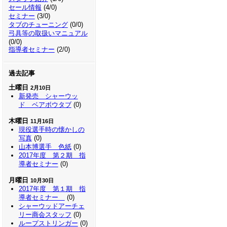
セール情報
(4/0)
セミナー
(3/0)
タブのチューニング
(0/0)
弓具等の取扱いマニュアル
(0/0)
指導者セミナー
(2/0)
過去記事
土曜日
2月10日
新発売 シャーウッ
ド ベアボウタブ
(0)
木曜日
11月16日
現役選手時の懐かしの
写真
(0)
山本博選手 色紙
(0)
2017年度 第２期 指
導者セミナー
(0)
月曜日
10月30日
2017年度 第１期 指
導者セミナー
(0)
シャーウッドアーチェ
リー商会スタッフ
(0)
ループストリンガー
(0)