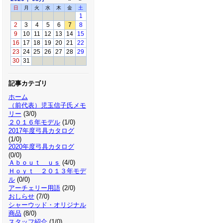
日
月
火
水
木
金
土
1
2
3
4
5
6
7
8
9
10
11
12
13
14
15
16
17
18
19
20
21
22
23
24
25
26
27
28
29
30
31
記事カテゴリ
ホーム
（前代表）児玉信子氏メモ
リー
(3/0)
２０１６年モデル
(1/0)
2017年度弓具カタログ
(1/0)
2020年度弓具カタログ
(0/0)
Ａｂｏｕｔ ｕｓ
(4/0)
Ｈｏｙｔ ２０１３年モデ
ル
(0/0)
アーチェリー用語
(2/0)
おしらせ
(7/0)
シャーウッド・オリジナル
商品
(8/0)
スタッフ紹介
(1/0)