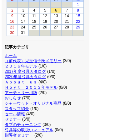
1
2
3
4
5
6
7
8
9
10
11
12
13
14
15
16
17
18
19
20
21
22
23
24
25
26
27
28
29
30
31
記事カテゴリ
ホーム
（前代表）児玉信子氏メモリー
(3/0)
２０１６年モデル
(1/0)
2017年度弓具カタログ
(1/0)
2020年度弓具カタログ
(0/0)
Ａｂｏｕｔ ｕｓ
(4/0)
Ｈｏｙｔ ２０１３年モデル
(0/0)
アーチェリー用語
(2/0)
おしらせ
(7/0)
シャーウッド・オリジナル商品
(8/0)
スタッフ紹介
(1/0)
セール情報
(4/0)
セミナー
(3/0)
タブのチューニング
(0/0)
弓具等の取扱いマニュアル
(0/0)
指導者セミナー
(2/0)