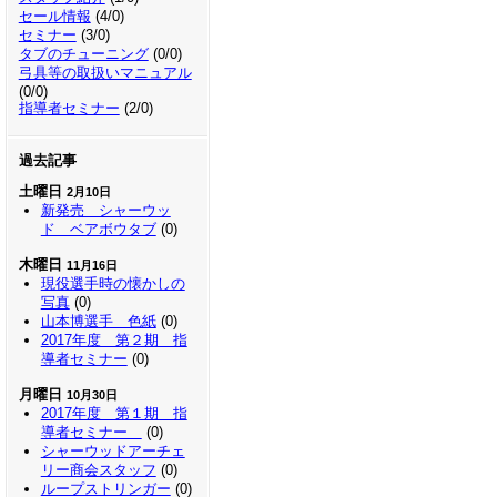
セール情報
(4/0)
セミナー
(3/0)
タブのチューニング
(0/0)
弓具等の取扱いマニュアル
(0/0)
指導者セミナー
(2/0)
過去記事
土曜日
2月10日
新発売 シャーウッ
ド ベアボウタブ
(0)
木曜日
11月16日
現役選手時の懐かしの
写真
(0)
山本博選手 色紙
(0)
2017年度 第２期 指
導者セミナー
(0)
月曜日
10月30日
2017年度 第１期 指
導者セミナー
(0)
シャーウッドアーチェ
リー商会スタッフ
(0)
ループストリンガー
(0)