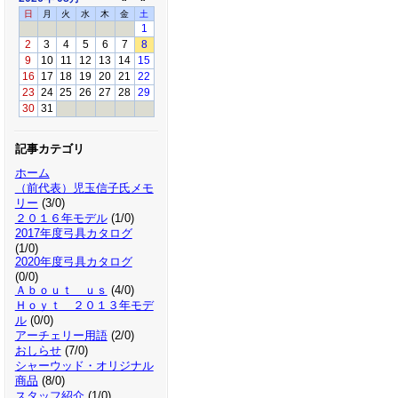
日
月
火
水
木
金
土
1
2
3
4
5
6
7
8
9
10
11
12
13
14
15
16
17
18
19
20
21
22
23
24
25
26
27
28
29
30
31
記事カテゴリ
ホーム
（前代表）児玉信子氏メモ
リー
(3/0)
２０１６年モデル
(1/0)
2017年度弓具カタログ
(1/0)
2020年度弓具カタログ
(0/0)
Ａｂｏｕｔ ｕｓ
(4/0)
Ｈｏｙｔ ２０１３年モデ
ル
(0/0)
アーチェリー用語
(2/0)
おしらせ
(7/0)
シャーウッド・オリジナル
商品
(8/0)
スタッフ紹介
(1/0)