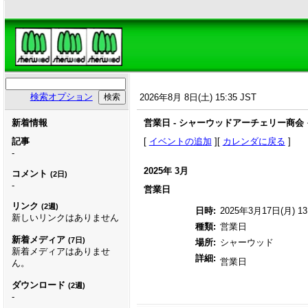
検索オプション
2026年8月 8日(土) 15:35 JST
新着情報
営業日 - シャーウッドアーチェリー商会
記事
[
イベントの追加
][
カレンダに戻る
]
-
2025年 3月
コメント
(2日)
-
営業日
リンク
(2週)
日時:
2025年3月17日(月) 13:
新しいリンクはありません
種類:
営業日
新着メディア
(7日)
場所:
シャーウッド
新着メディアはありませ
詳細:
営業日
ん。
ダウンロード
(2週)
-