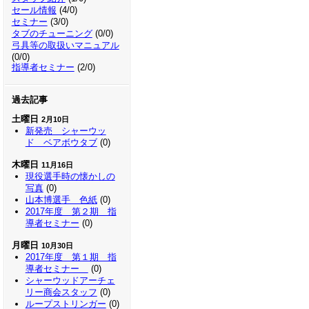
セール情報
(4/0)
セミナー
(3/0)
タブのチューニング
(0/0)
弓具等の取扱いマニュアル
(0/0)
指導者セミナー
(2/0)
過去記事
土曜日
2月10日
新発売 シャーウッ
ド ベアボウタブ
(0)
木曜日
11月16日
現役選手時の懐かしの
写真
(0)
山本博選手 色紙
(0)
2017年度 第２期 指
導者セミナー
(0)
月曜日
10月30日
2017年度 第１期 指
導者セミナー
(0)
シャーウッドアーチェ
リー商会スタッフ
(0)
ループストリンガー
(0)