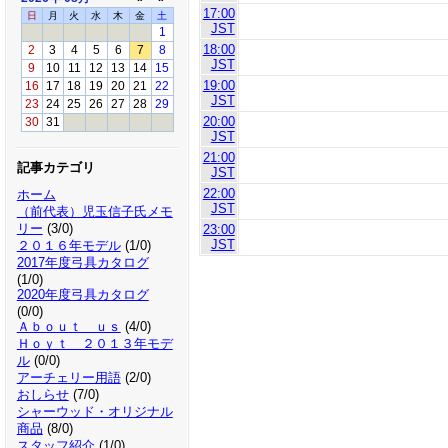
17:00
日
月
火
水
木
金
土
JST
1
18:00
2
3
4
5
6
7
8
JST
9
10
11
12
13
14
15
19:00
16
17
18
19
20
21
22
JST
23
24
25
26
27
28
29
20:00
30
31
JST
21:00
記事カテゴリ
JST
22:00
ホーム
JST
（前代表）児玉信子氏メモ
リー
(3/0)
23:00
JST
２０１６年モデル
(1/0)
2017年度弓具カタログ
(1/0)
2020年度弓具カタログ
(0/0)
Ａｂｏｕｔ ｕｓ
(4/0)
Ｈｏｙｔ ２０１３年モデ
ル
(0/0)
アーチェリー用語
(2/0)
おしらせ
(7/0)
シャーウッド・オリジナル
商品
(8/0)
スタッフ紹介
(1/0)