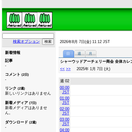
検索オプション
2026年8月 7日(金) 11:12 JST
新着情報
日
週
月
記事
シャーウッドアーチェリー商会 全体カレ
-
<<
>>
2025年 1月 7日 (火)
コメント
(2日)
-
週 02
00:00
リンク
(2週)
JST
新しいリンクはありません
01:00
JST
新着メディア
(7日)
新着メディアはありませ
02:00
ん。
JST
03:00
ダウンロード
(2週)
JST
-
04:00