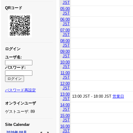
JST
QRコード
05:00
JST
06:00
JST
07:00
JST
08:00
JST
ログイン
09:00
JST
ユーザ名:
10:00
JST
パスワード:
11:00
JST
12:00
JST
パスワード再設定
13:00
13:00 JST - 18:00 JST
営業日
JST
オンラインユーザ
14:00
JST
ゲストユーザ: 89
15:00
JST
Site Calendar
16:00
JST
2026年
08月
«
»