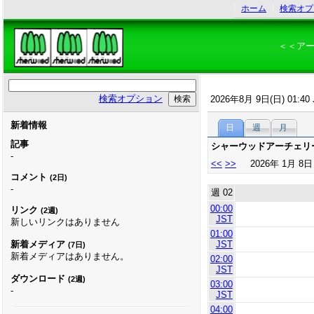
ホーム
検索オプ
＜＜ア
検索オプション
2026年8月 9日(日) 01:40 
新着情報
日
週
月
記事
シャーウッドアーチェリ
-
<<
>>
2026年 1月 8日
コメント
(2日)
-
週 02
00:00
リンク
(2週)
JST
新しいリンクはありません
01:00
JST
新着メディア
(7日)
新着メディアはありません。
02:00
JST
ダウンロード
(2週)
03:00
-
JST
04:00