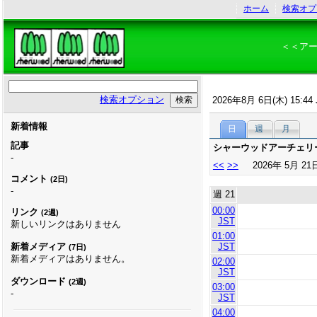
ホーム
検索オプ
＜＜ア
検索オプション
2026年8月 6日(木) 15:44 
新着情報
日
週
月
記事
シャーウッドアーチェリ
-
<<
>>
2026年 5月 21
コメント
(2日)
-
週 21
00:00
リンク
(2週)
JST
新しいリンクはありません
01:00
JST
新着メディア
(7日)
新着メディアはありません。
02:00
JST
ダウンロード
(2週)
03:00
-
JST
04:00