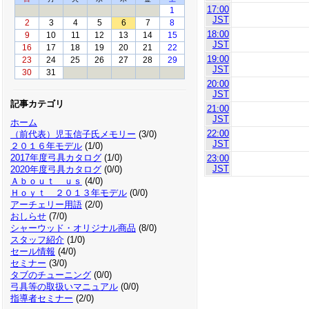
17:00
1
JST
2
3
4
5
6
7
8
18:00
9
10
11
12
13
14
15
JST
16
17
18
19
20
21
22
19:00
23
24
25
26
27
28
29
JST
30
31
20:00
JST
記事カテゴリ
21:00
JST
ホーム
22:00
（前代表）児玉信子氏メモリー
(3/0)
JST
２０１６年モデル
(1/0)
2017年度弓具カタログ
(1/0)
23:00
JST
2020年度弓具カタログ
(0/0)
Ａｂｏｕｔ ｕｓ
(4/0)
Ｈｏｙｔ ２０１３年モデル
(0/0)
アーチェリー用語
(2/0)
おしらせ
(7/0)
シャーウッド・オリジナル商品
(8/0)
スタッフ紹介
(1/0)
セール情報
(4/0)
セミナー
(3/0)
タブのチューニング
(0/0)
弓具等の取扱いマニュアル
(0/0)
指導者セミナー
(2/0)