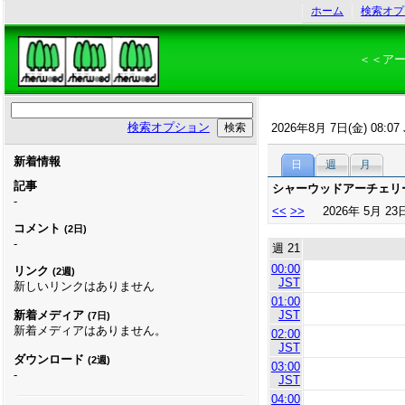
ホーム
検索オプ
＜＜ア
検索オプション
2026年8月 7日(金) 08:07 
新着情報
日
週
月
記事
シャーウッドアーチェリ
-
<<
>>
2026年 5月 23
コメント
(2日)
-
週 21
00:00
リンク
(2週)
JST
新しいリンクはありません
01:00
JST
新着メディア
(7日)
新着メディアはありません。
02:00
JST
ダウンロード
(2週)
03:00
-
JST
04:00