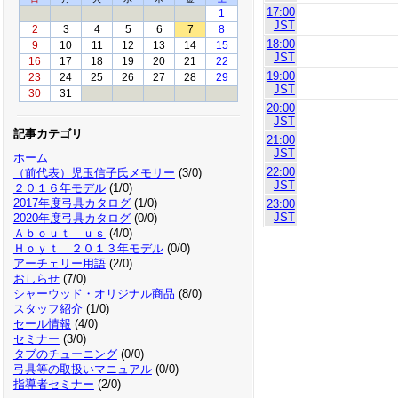
17:00
1
JST
2
3
4
5
6
7
8
18:00
9
10
11
12
13
14
15
JST
16
17
18
19
20
21
22
19:00
23
24
25
26
27
28
29
JST
30
31
20:00
JST
記事カテゴリ
21:00
JST
ホーム
22:00
（前代表）児玉信子氏メモリー
(3/0)
JST
２０１６年モデル
(1/0)
2017年度弓具カタログ
(1/0)
23:00
JST
2020年度弓具カタログ
(0/0)
Ａｂｏｕｔ ｕｓ
(4/0)
Ｈｏｙｔ ２０１３年モデル
(0/0)
アーチェリー用語
(2/0)
おしらせ
(7/0)
シャーウッド・オリジナル商品
(8/0)
スタッフ紹介
(1/0)
セール情報
(4/0)
セミナー
(3/0)
タブのチューニング
(0/0)
弓具等の取扱いマニュアル
(0/0)
指導者セミナー
(2/0)