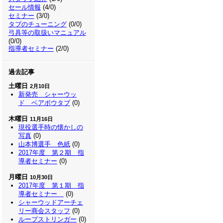
セール情報
(4/0)
セミナー
(3/0)
タブのチューニング
(0/0)
弓具等の取扱いマニュアル
(0/0)
指導者セミナー
(2/0)
過去記事
土曜日
2月10日
新発売 シャーウッ
ド ベアボウタブ
(0)
木曜日
11月16日
現役選手時の懐かしの
写真
(0)
山本博選手 色紙
(0)
2017年度 第２期 指
導者セミナー
(0)
月曜日
10月30日
2017年度 第１期 指
導者セミナー
(0)
シャーウッドアーチェ
リー商会スタッフ
(0)
ループストリンガー
(0)