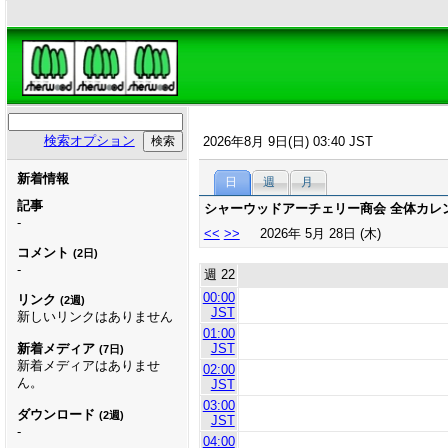
検索オプション
2026年8月 9日(日) 03:40 JST
新着情報
日
週
月
記事
シャーウッドアーチェリー商会 全体カレ
-
<<
>>
2026年 5月 28日 (木)
コメント
(2日)
-
週 22
00:00
リンク
(2週)
JST
新しいリンクはありません
01:00
JST
新着メディア
(7日)
新着メディアはありませ
02:00
ん。
JST
03:00
ダウンロード
(2週)
JST
-
04:00