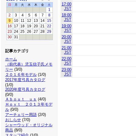
17:00
日
月
火
水
木
金
土
JST
1
18:00
2
3
4
5
6
7
8
JST
9
10
11
12
13
14
15
19:00
16
17
18
19
20
21
22
JST
23
24
25
26
27
28
29
20:00
30
31
JST
21:00
記事カテゴリ
JST
22:00
ホーム
JST
（前代表）児玉信子氏メモ
リー
(3/0)
23:00
JST
２０１６年モデル
(1/0)
2017年度弓具カタログ
(1/0)
2020年度弓具カタログ
(0/0)
Ａｂｏｕｔ ｕｓ
(4/0)
Ｈｏｙｔ ２０１３年モデ
ル
(0/0)
アーチェリー用語
(2/0)
おしらせ
(7/0)
シャーウッド・オリジナル
商品
(8/0)
スタッフ紹介
(1/0)