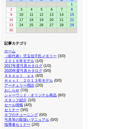
1
2
3
4
5
6
7
8
9
10
11
12
13
14
15
16
17
18
19
20
21
22
23
24
25
26
27
28
29
30
記事カテゴリ
ホーム
（前代表）児玉信子氏メモリー
(3/0)
２０１６年モデル
(1/0)
2017年度弓具カタログ
(1/0)
2020年度弓具カタログ
(0/0)
Ａｂｏｕｔ ｕｓ
(4/0)
Ｈｏｙｔ ２０１３年モデル
(0/0)
アーチェリー用語
(2/0)
おしらせ
(7/0)
シャーウッド・オリジナル商品
(8/0)
スタッフ紹介
(1/0)
セール情報
(4/0)
セミナー
(3/0)
タブのチューニング
(0/0)
弓具等の取扱いマニュアル
(0/0)
指導者セミナー
(2/0)