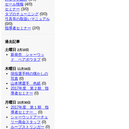
セール情報
(4/0)
セミナー
(3/0)
タブのチューニング
(0/0)
弓具等の取扱いマニュアル
(0/0)
指導者セミナー
(2/0)
過去記事
土曜日
2月10日
新発売 シャーウッ
ド ベアボウタブ
(0)
木曜日
11月16日
現役選手時の懐かしの
写真
(0)
山本博選手 色紙
(0)
2017年度 第２期 指
導者セミナー
(0)
月曜日
10月30日
2017年度 第１期 指
導者セミナー
(0)
シャーウッドアーチェ
リー商会スタッフ
(0)
ループストリンガー
(0)