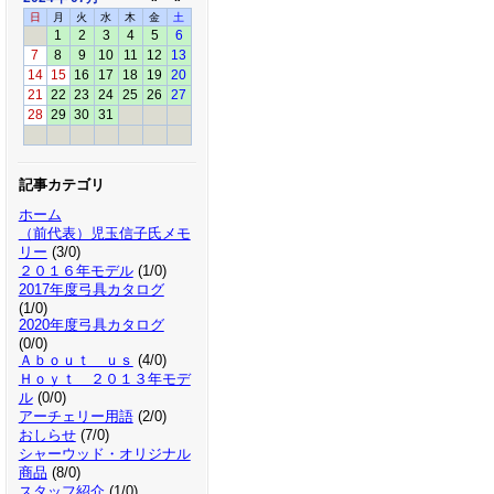
日
月
火
水
木
金
土
1
2
3
4
5
6
7
8
9
10
11
12
13
14
15
16
17
18
19
20
21
22
23
24
25
26
27
28
29
30
31
記事カテゴリ
ホーム
（前代表）児玉信子氏メモ
リー
(3/0)
２０１６年モデル
(1/0)
2017年度弓具カタログ
(1/0)
2020年度弓具カタログ
(0/0)
Ａｂｏｕｔ ｕｓ
(4/0)
Ｈｏｙｔ ２０１３年モデ
ル
(0/0)
アーチェリー用語
(2/0)
おしらせ
(7/0)
シャーウッド・オリジナル
商品
(8/0)
スタッフ紹介
(1/0)