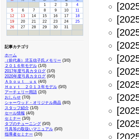
[202
1
2
3
4
5
6
7
8
9
10
11
[202
12
13
14
15
16
17
18
19
20
21
22
23
24
25
26
27
28
29
30
31
[202
[202
記事カテゴリ
ホーム
[202
（前代表）児玉信子氏メモリー
(3/0)
２０１６年モデル
(1/0)
[202
2017年度弓具カタログ
(1/0)
2020年度弓具カタログ
(0/0)
[202
Ａｂｏｕｔ ｕｓ
(4/0)
Ｈｏｙｔ ２０１３年モデル
(0/0)
アーチェリー用語
(2/0)
[202
おしらせ
(7/0)
シャーウッド・オリジナル商品
(8/0)
[202
スタッフ紹介
(1/0)
セール情報
(4/0)
セミナー
(3/0)
[202
タブのチューニング
(0/0)
弓具等の取扱いマニュアル
(0/0)
[202
指導者セミナー
(2/0)