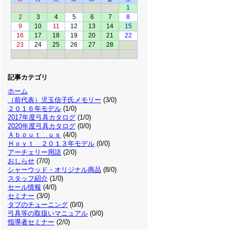
1
2
3
4
5
6
7
8
9
10
11
12
13
14
15
16
17
18
19
20
21
22
23
24
25
26
27
28
記事カテゴリ
ホーム
（前代表）児玉信子氏メモリー
(3/0)
２０１６年モデル
(1/0)
2017年度弓具カタログ
(1/0)
2020年度弓具カタログ
(0/0)
Ａｂｏｕｔ ｕｓ
(4/0)
Ｈｏｙｔ ２０１３年モデル
(0/0)
アーチェリー用語
(2/0)
おしらせ
(7/0)
シャーウッド・オリジナル商品
(8/0)
スタッフ紹介
(1/0)
セール情報
(4/0)
セミナー
(3/0)
タブのチューニング
(0/0)
弓具等の取扱いマニュアル
(0/0)
指導者セミナー
(2/0)