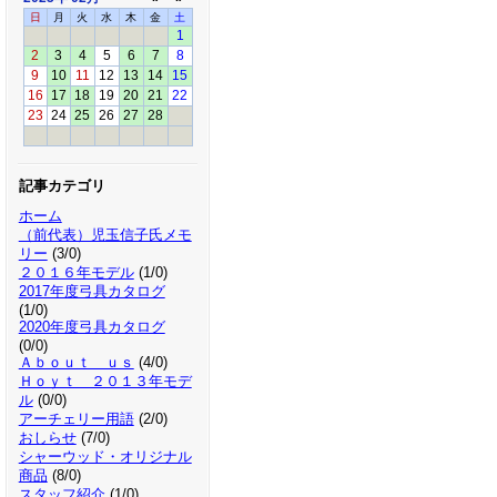
日
月
火
水
木
金
土
1
2
3
4
5
6
7
8
9
10
11
12
13
14
15
16
17
18
19
20
21
22
23
24
25
26
27
28
記事カテゴリ
ホーム
（前代表）児玉信子氏メモ
リー
(3/0)
２０１６年モデル
(1/0)
2017年度弓具カタログ
(1/0)
2020年度弓具カタログ
(0/0)
Ａｂｏｕｔ ｕｓ
(4/0)
Ｈｏｙｔ ２０１３年モデ
ル
(0/0)
アーチェリー用語
(2/0)
おしらせ
(7/0)
シャーウッド・オリジナル
商品
(8/0)
スタッフ紹介
(1/0)