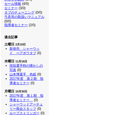
セール情報
(4/0)
セミナー
(3/0)
タブのチューニング
(0/0)
弓具等の取扱いマニュアル
(0/0)
指導者セミナー
(2/0)
過去記事
土曜日
2月10日
新発売 シャーウッ
ド ベアボウタブ
(0)
木曜日
11月16日
現役選手時の懐かしの
写真
(0)
山本博選手 色紙
(0)
2017年度 第２期 指
導者セミナー
(0)
月曜日
10月30日
2017年度 第１期 指
導者セミナー
(0)
シャーウッドアーチェ
リー商会スタッフ
(0)
ループストリンガー
(0)