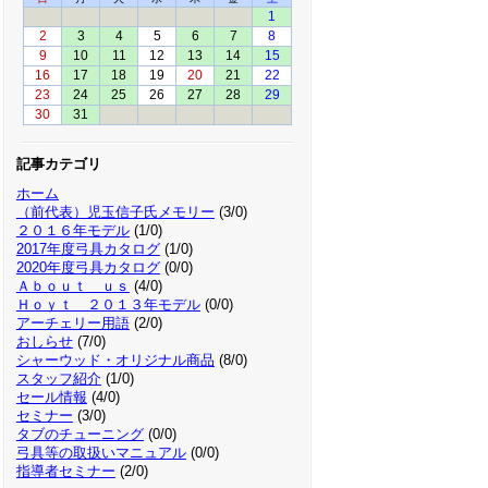
1
2
3
4
5
6
7
8
9
10
11
12
13
14
15
16
17
18
19
20
21
22
23
24
25
26
27
28
29
30
31
記事カテゴリ
ホーム
（前代表）児玉信子氏メモリー
(3/0)
２０１６年モデル
(1/0)
2017年度弓具カタログ
(1/0)
2020年度弓具カタログ
(0/0)
Ａｂｏｕｔ ｕｓ
(4/0)
Ｈｏｙｔ ２０１３年モデル
(0/0)
アーチェリー用語
(2/0)
おしらせ
(7/0)
シャーウッド・オリジナル商品
(8/0)
スタッフ紹介
(1/0)
セール情報
(4/0)
セミナー
(3/0)
タブのチューニング
(0/0)
弓具等の取扱いマニュアル
(0/0)
指導者セミナー
(2/0)