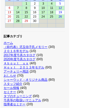
1
2
3
4
5
6
7
8
9
10
11
12
13
14
15
16
17
18
19
20
21
22
23
24
25
26
27
28
29
30
記事カテゴリ
ホーム
（前代表）児玉信子氏メモリー
(3/0)
２０１６年モデル
(1/0)
2017年度弓具カタログ
(1/0)
2020年度弓具カタログ
(0/0)
Ａｂｏｕｔ ｕｓ
(4/0)
Ｈｏｙｔ ２０１３年モデル
(0/0)
アーチェリー用語
(2/0)
おしらせ
(7/0)
シャーウッド・オリジナル商品
(8/0)
スタッフ紹介
(1/0)
セール情報
(4/0)
セミナー
(3/0)
タブのチューニング
(0/0)
弓具等の取扱いマニュアル
(0/0)
指導者セミナー
(2/0)