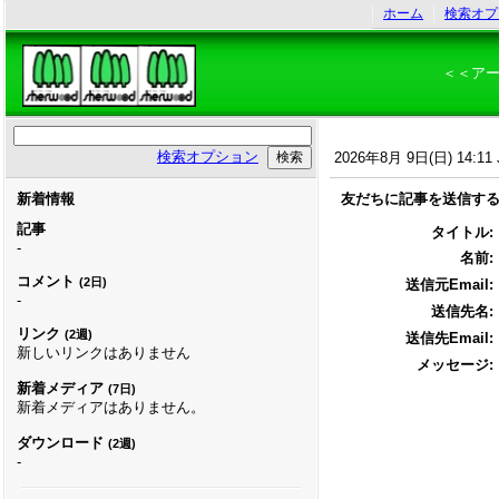
ホーム
検索オプ
＜＜ア
検索オプション
2026年8月 9日(日) 14:11 
新着情報
友だちに記事を送信す
記事
タイトル:
-
名前:
コメント
(2日)
送信元Email:
-
送信先名:
リンク
(2週)
送信先Email:
新しいリンクはありません
メッセージ:
新着メディア
(7日)
新着メディアはありません。
ダウンロード
(2週)
-