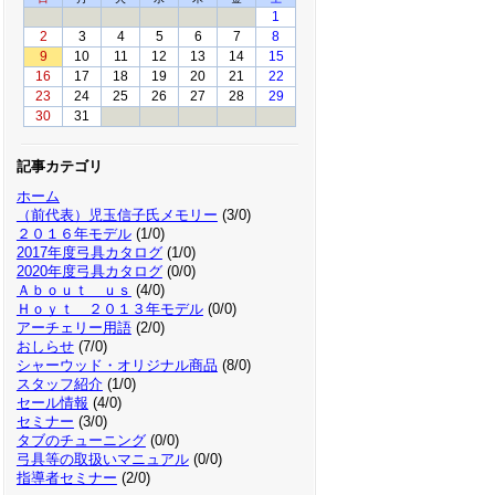
1
2
3
4
5
6
7
8
9
10
11
12
13
14
15
16
17
18
19
20
21
22
23
24
25
26
27
28
29
30
31
記事カテゴリ
ホーム
（前代表）児玉信子氏メモリー
(3/0)
２０１６年モデル
(1/0)
2017年度弓具カタログ
(1/0)
2020年度弓具カタログ
(0/0)
Ａｂｏｕｔ ｕｓ
(4/0)
Ｈｏｙｔ ２０１３年モデル
(0/0)
アーチェリー用語
(2/0)
おしらせ
(7/0)
シャーウッド・オリジナル商品
(8/0)
スタッフ紹介
(1/0)
セール情報
(4/0)
セミナー
(3/0)
タブのチューニング
(0/0)
弓具等の取扱いマニュアル
(0/0)
指導者セミナー
(2/0)