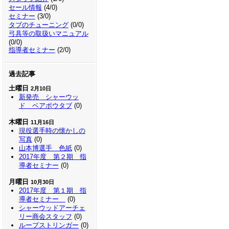
セール情報
(4/0)
セミナー
(3/0)
タブのチューニング
(0/0)
弓具等の取扱いマニュアル
(0/0)
指導者セミナー
(2/0)
過去記事
土曜日
2月10日
新発売 シャーウッ
ド ベアボウタブ
(0)
木曜日
11月16日
現役選手時の懐かしの
写真
(0)
山本博選手 色紙
(0)
2017年度 第２期 指
導者セミナー
(0)
月曜日
10月30日
2017年度 第１期 指
導者セミナー
(0)
シャーウッドアーチェ
リー商会スタッフ
(0)
ループストリンガー
(0)