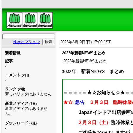
検索オプション
2026年8月 9日(日) 17:00 JST
新着情報
2023年新着NEWSまとめ
記事
2023年新着NEWSまとめ
-
2023年 新着NEWS まとめ
コメント
(2日)
-
リンク
(2週)
＝＝＝＝＝★☆お知らせ☆★
＝
新しいリンクはありません
★☆
急告
２月３日
臨時休業
新着メディア
(7日)
新着メディアはありませ
Japanインドア出店参画
ん。
２月３日（土）
臨時休業
ダウンロード
(2週)
-
ご迷惑をおかけしますが、よ