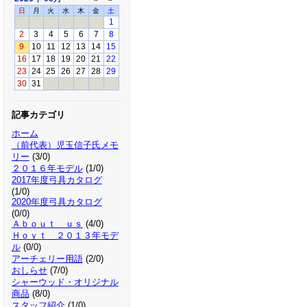
2023/6/24(月) 社内
日
月
火
水
木
金
土
1
2
3
4
5
6
7
8
9
10
11
12
13
14
15
★☆
急なお知らせ
16
17
18
19
20
21
22
23
24
25
26
27
28
29
2023/5/20(土)諸事
30
31
2023/5/20:(土）13:00～2
記事カテゴリ
2023/5/22以降は通常通り 
ホーム
★☆
2023/4/13 (木) 18:
（前代表）児玉信子氏メモ
リー
(3/0)
シャーウッドアーチェリー
２０１６年モデル
(1/0)
2017年度弓具カタログ
★☆
2023年3月21～4/19 
(1/0)
2020年度弓具カタログ
(0/0)
2023年1月6日より通常営
★☆
Ａｂｏｕｔ ｕｓ
(4/0)
Ｈｏｙｔ ２０１３年モデ
初出 2023年1月5日 13
ル
(0/0)
アーチェリー用語
(2/0)
おしらせ
(7/0)
シャーウッド・オリジナル
商品
(8/0)
スタッフ紹介
(1/0)