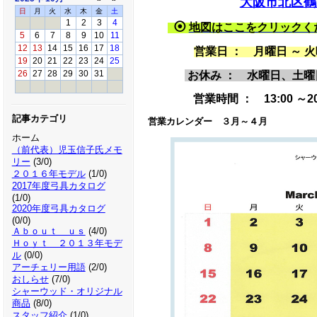
大阪市北区鶴野
日
月
火
水
木
金
土
1
2
3
4
⦿
地図はここをクリックく
5
6
7
8
9
10
11
12
13
14
15
16
17
18
営業日 ： 月曜日 ～
19
20
21
22
23
24
25
お休み ： 水曜日、土
26
27
28
29
30
31
営業時間 ： 13:00 ～20
記事カテゴリ
営業カレンダー ３月～４月
ホーム
（前代表）児玉信子氏メモ
リー
(3/0)
２０１６年モデル
(1/0)
2017年度弓具カタログ
(1/0)
2020年度弓具カタログ
(0/0)
Ａｂｏｕｔ ｕｓ
(4/0)
Ｈｏｙｔ ２０１３年モデ
ル
(0/0)
アーチェリー用語
(2/0)
おしらせ
(7/0)
シャーウッド・オリジナル
商品
(8/0)
スタッフ紹介
(1/0)