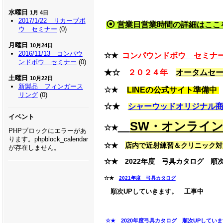
水曜日
1月 4日
2017/1/22 リカーブボ
⦿
営業日営業時間の詳細はここ
ウ セミナー
(0)
月曜日
10月24日
2016/11/13 コンパウ
☆★
コンパウンドボウ セミナー
ンドボウ セミナー
(0)
★☆
２０２４年
オータムセ
土曜日
10月22日
新製品 フィンガース
☆★
LINEの公式サイト準備中
リング
(0)
☆★
シャーウッドオリジナル
イベント
SW・オンライ
☆★
PHPブロックにエラーがあ
ります。phpblock_calendar
☆★
店内で近射練習＆クリニック対
が存在しません。
☆★ 2022年度 弓具カタログ 順次U
☆★
2021年度 弓具カタログ
順次UPしていきます。 工事中
☆★
2020年度弓具カタログ 順次UPしていま