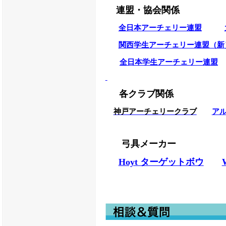
☆★
LINEの公式サイト準備中
連盟・協会関係
全日本アーチェリー連盟
★☆２０２４年４月 カーボン
関西学生アーチェリー連盟（新
４月１５日～２７日
全日本学生アーチェリー連盟
★☆
急告
２月３日
臨時休業
各クラブ関係
Japanインドア出店参画
神戸アーチェリークラブ
ア
２月３日（土）
臨時休業
ご迷惑をおかけしますが、よ
弓具メーカー
Hoyt ターゲットボウ