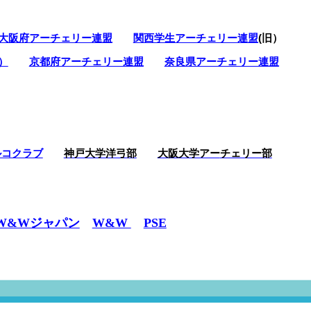
＜＝＝ここをクリックください
大阪府アーチェリー連盟
関西学生アーチェリー連盟
(旧）
アローグレードアップセール
）
京都府アーチェリー連盟
奈良県アーチェリー連盟
＜－－詳細はここをクリックください！
のお知らせ！
の為、
申し訳ありませんが
ルコクラブ
神戸大学洋弓部
大阪大学アー
チェリー部
とさせていただきます。
ろしくお願いいたします。
W&Wジャパン
W&W
PSE