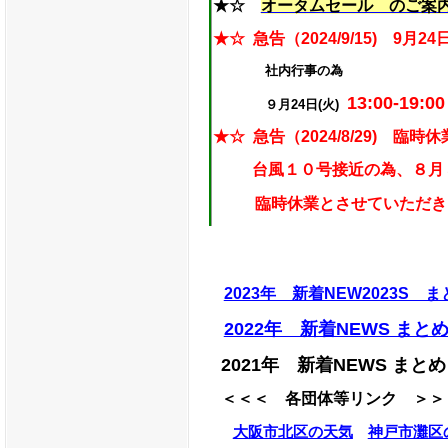
★☆
オータムセール のご案
★☆
急告（2024/9/15) 9月24
社内行事の為
13:00-19:00
９月24日(火)
★☆
急告（2024/8/29) 臨
台風１０号接近の為、８月
臨時休業
とさせていただき
★☆ 急告
2023年 新着NEW2023S ま
５月２７日（月）
営業終
2022年 新着NEWS まと
当日、社内所用の為、急で
2021年 新着NEWS まとめ
２０：００から１８：００に
＜＜＜
各団体等リンク ＞＞
よろしくお願いします。
大阪市北区の天気
神戸市灘区