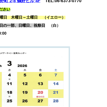
町 2-8
鶴野ビル 4F
TEL:06-6373-0770
ださい
 火曜日 木曜日～土曜日 （イエロー）
曜日の一部、日曜日、祝祭日
（白）
:00