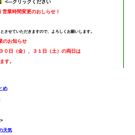
内
<---クリックください
日 営業時間変更のおしらせ！
とさせていただきますので、よろしくお願いします。
時休業のお知らせ
３０日（金）、３１日（土）の両日は
ます。
とめ
了時刻変更のお知らせ！
め
すが終了時刻を
変更させていただきますので、
＞
の天気