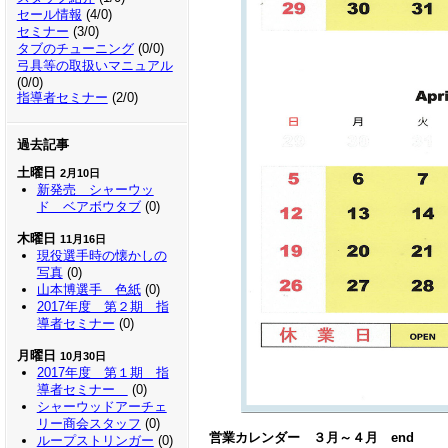
セール情報
(4/0)
セミナー
(3/0)
タブのチューニング
(0/0)
弓具等の取扱いマニュアル
(0/0)
指導者セミナー
(2/0)
過去記事
土曜日
2月10日
新発売 シャーウッ
ド ベアボウタブ
(0)
木曜日
11月16日
現役選手時の懐かしの
写真
(0)
山本博選手 色紙
(0)
2017年度 第２期 指
導者セミナー
(0)
月曜日
10月30日
2017年度 第１期 指
導者セミナー
(0)
シャーウッドアーチェ
リー商会スタッフ
(0)
営業カレンダー ３月～４月 end
ループストリンガー
(0)