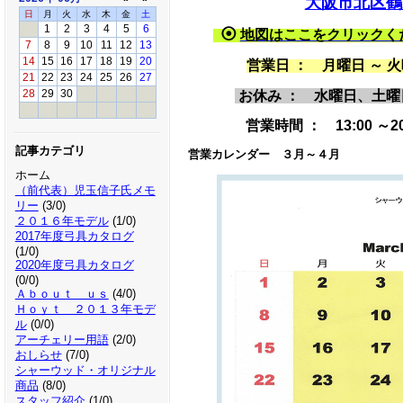
大阪市北区鶴野
日
月
火
水
木
金
土
1
2
3
4
5
6
⦿
地図はここをクリックく
7
8
9
10
11
12
13
14
15
16
17
18
19
20
営業日 ： 月曜日 ～
21
22
23
24
25
26
27
お休み ： 水曜日、土
28
29
30
営業時間 ： 13:00 ～20
記事カテゴリ
営業カレンダー ３月～４月
ホーム
（前代表）児玉信子氏メモ
リー
(3/0)
２０１６年モデル
(1/0)
2017年度弓具カタログ
(1/0)
2020年度弓具カタログ
(0/0)
Ａｂｏｕｔ ｕｓ
(4/0)
Ｈｏｙｔ ２０１３年モデ
ル
(0/0)
アーチェリー用語
(2/0)
おしらせ
(7/0)
シャーウッド・オリジナル
商品
(8/0)
スタッフ紹介
(1/0)