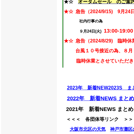
★☆
オータムセール のご案
★☆
急告（2024/9/15) 9月24
社内行事の為
13:00-19:00
９月24日(火)
★☆
急告（2024/8/29) 臨
台風１０号接近の為、８月
臨時休業
とさせていただき
★☆ 急告
2023年 新着NEW2023S ま
５月２７日（月）
営業終
2022年 新着NEWS まと
当日、社内所用の為、急で
2021年 新着NEWS まとめ
２０：００から１８：００に
＜＜＜
各団体等リンク ＞＞
よろしくお願いします。
大阪市北区の天気
神戸市灘区