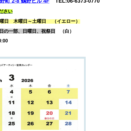
町 2-8
鶴野ビル 4F
TEL:06-6373-0770
ださい
 火曜日 木曜日～土曜日 （イエロー）
曜日の一部、日曜日、祝祭日
（白）
:00