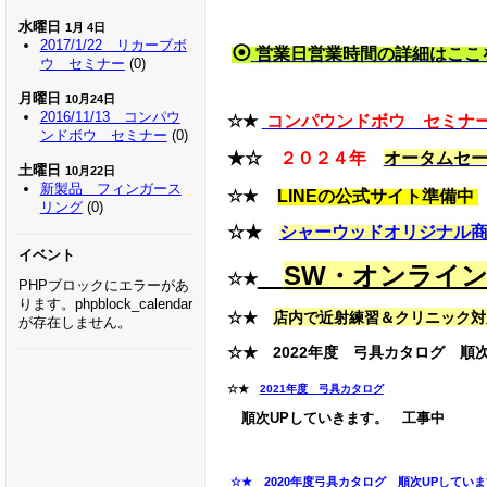
水曜日
1月 4日
2017/1/22 リカーブボ
⦿
営業日営業時間の詳細はここ
ウ セミナー
(0)
月曜日
10月24日
2016/11/13 コンパウ
☆★
コンパウンドボウ セミナー
ンドボウ セミナー
(0)
★☆
２０２４年
オータムセ
土曜日
10月22日
新製品 フィンガース
☆★
LINEの公式サイト準備中
リング
(0)
☆★
シャーウッドオリジナル
イベント
SW・オンライ
☆★
PHPブロックにエラーがあ
ります。phpblock_calendar
☆★
店内で近射練習＆クリニック対
が存在しません。
☆★ 2022年度 弓具カタログ 順次U
☆★
2021年度 弓具カタログ
順次UPしていきます。 工事中
☆★
2020年度弓具カタログ 順次UPしていま