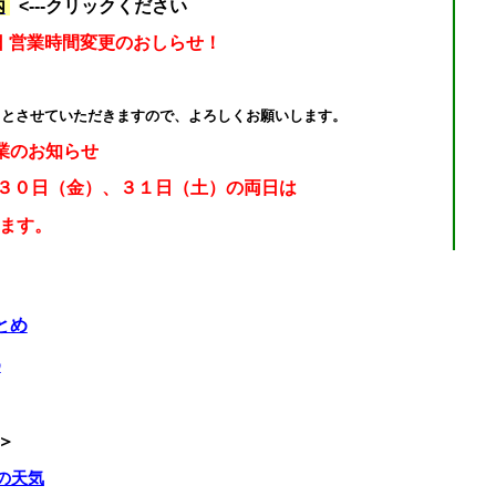
内
<---クリックください
日 営業時間変更のおしらせ！
とさせていただきますので、よろしくお願いします。
時休業のお知らせ
３０日（金）、３１日（土）の両日は
ます。
とめ
了時刻変更のお知らせ！
め
すが終了時刻を
変更させていただきますので、
＞
の天気