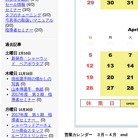
セール情報
(4/0)
セミナー
(3/0)
タブのチューニング
(0/0)
弓具等の取扱いマニュアル
(0/0)
指導者セミナー
(2/0)
過去記事
土曜日
2月10日
新発売 シャーウッ
ド ベアボウタブ
(0)
木曜日
11月16日
現役選手時の懐かしの
写真
(0)
山本博選手 色紙
(0)
2017年度 第２期 指
導者セミナー
(0)
月曜日
10月30日
2017年度 第１期 指
導者セミナー
(0)
シャーウッドアーチェ
リー商会スタッフ
(0)
営業カレンダー ３月～４月 end
ループストリンガー
(0)