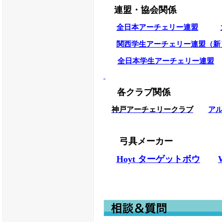
☆★
LINEの公式サイト準備中
連盟・協会関係
全日本アーチェリー連盟
★☆２０２４年４月 カーボン
関西学生アーチェリー連盟（新
４月１５日～２７日
全日本学生アーチェリー連盟
★☆
急告
２月３日
臨時休業
各クラブ関係
Japanインドア出店参画
神戸アーチェリークラブ
ア
２月３日（土）
臨時休業
ご迷惑をおかけしますが、よ
弓具メーカー
Hoyt ターゲットボウ