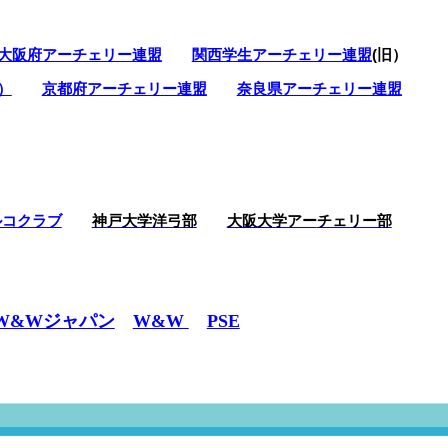
＜＝＝ここをクリックください
大阪府アーチェリー連盟
関西学生アーチェリー連盟
(旧）
アローグレードアップセール
）
京都府アーチェリー連盟
奈良県アーチェリー連盟
＜－－詳細はここをクリックください！
のお知らせ！
の為、
申し訳ありませんが
ルコクラブ
神戸大学洋弓部
大阪大学アー
チェリー部
とさせていただきます。
ろしくお願いいたします。
W&Wジャパン
W&W
PSE